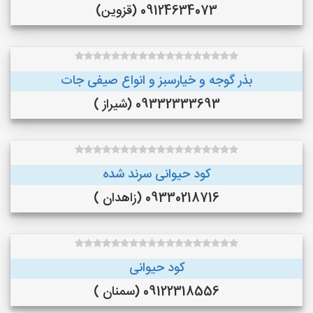
09124634073 (قزوین)
بذر گوجه و خیارسبز و انواع صیفی جات
09332333693 (شیراز )
کود حیوانی سرند شده
09330218716 (زاهدان )
کود حیوانی
09122318556 (سمنان )