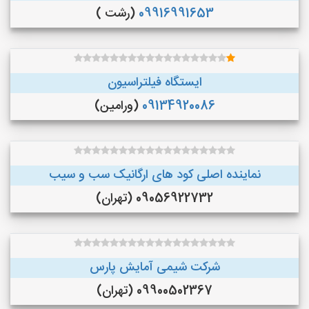
09916991653
(رشت )
ایستگاه فیلتراسیون
09134920086
(ورامین)
نماینده اصلی کود های ارگانیک سب و سیب
09056922732 (تهران)
شرکت شیمی آمایش پارس
09900502367 (تهران)