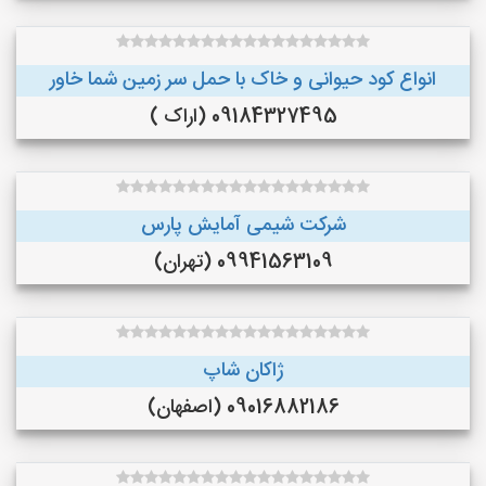
انواع کود حیوانی و خاک با حمل سر زمین شما خاور
09184327495 (اراک )
شرکت شیمی آمایش پارس
09941563109 (تهران)
ژاکان شاپ
09016882186 (اصفهان)