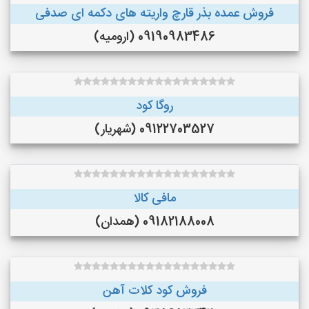
فروش عمده بذر قارچ واریته های دکمه ای صدفی
09190983486 (ارومیه)
روگا کود
09122703527 (شهریار)
مافی کالا
09182188008 (همدان)
فروش کود کلات آهن