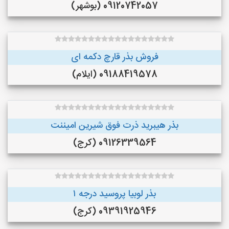
09120742057 (بوشهر)
فروش بذر قارچ دکمه ای
09188419578 (ایلام)
بذر هیبرید ذرت فوق شیرین امیننت
09126339564 (کرج)
بذر لوبیا پروسید درجه ۱
09391925946 (کرج)