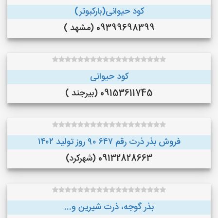
کود حیوانی(بارکبوتر)
09399698399 (مشهد )
کود حیوانی
09153611745 (بیرجند )
فروش بذر ذرت رقم ۶۴۷ ۹۰ روز تولید ۱۴۰۲
09132828663 (شهرکرد)
بذر گوجه، ذرت شیرین و...