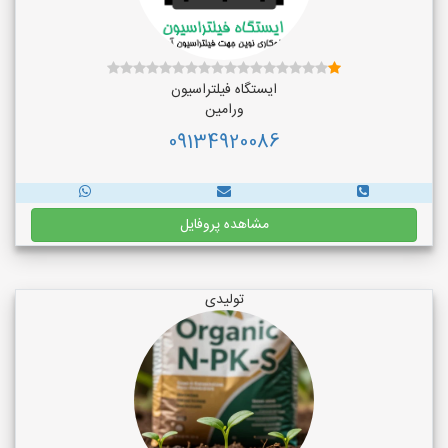
ایستگاه فیلتراسیون
ورامین
09134920086
مشاهده پروفایل
تولیدی