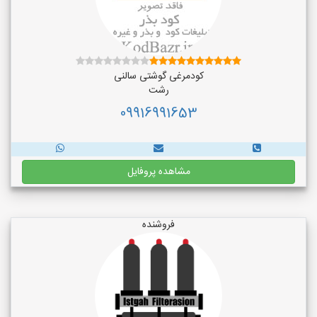
کودمرغی گوشتی سالنی
رشت
09916991653
مشاهده پروفایل
فروشنده