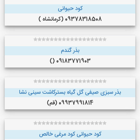
کود حیوانی
09378318508 (کرمانشاه )
بذر گندم
09183771903 ()
بذر سبزی صیفی گل گیاه بسترکاشت سینی نشا
09937991814 (قم)
کود حیوانی کود مرغی خالص