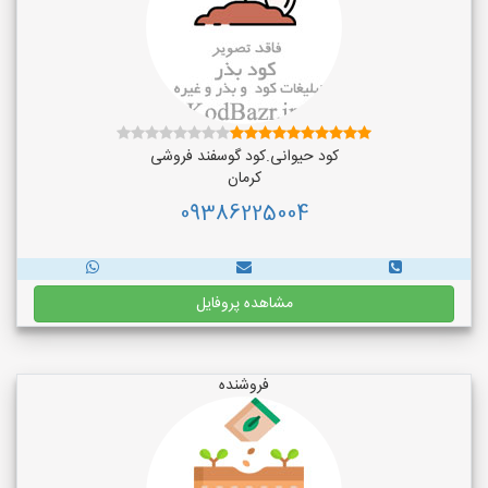
کود حیوانی.کود گوسفند فروشی
کرمان
09386225004
مشاهده پروفایل
فروشنده