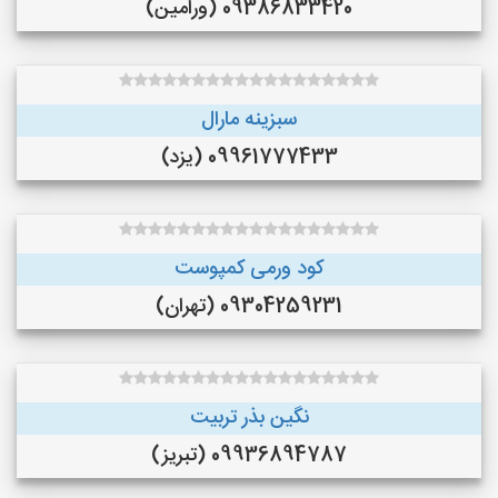
09386833420 (ورامین)
سبزینه مارال
09961777433 (یزد)
کود ورمی کمپوست
09304259231 (تهران)
نگین بذر تربیت
09936894787 (تبریز)