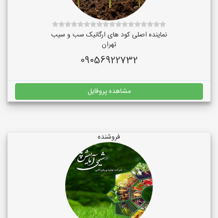
نماینده اصلی کود های ارگانیک سب و سیب
تهران
09056922732
مشاهده پروفایل
فروشنده