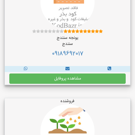
یونجه سنندج
سنندج
09189692017
مشاهده پروفایل
فروشنده