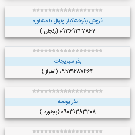
فروش بذرخشکبار ونهال با مشاوره
09369327867 (زنجان )
بذر سبزیجات
09931287464 (اهواز )
بذر یونجه
09029383308 (بجنورد )