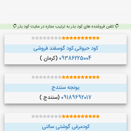
تلفن فروشنده های کود بذر به ترتیب ستاره در سایت کود بذر
کود حیوانی.کود گوسفند فروشی
09386225004
(کرمان )
یونجه سنندج
09189692017
(سنندج )
کودمرغی گوشتی سالنی