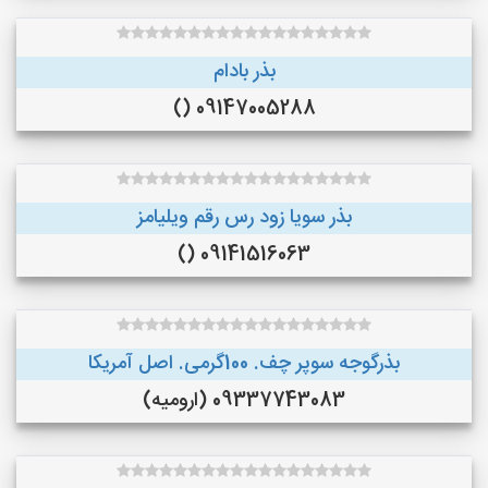
بذر بادام
09147005288 ()
بذر سویا زود رس رقم ویلیامز
09141516063 ()
بذرگوجه‌ سوپر چف. 100گرمی. اصل آمریکا
09337743083 (ارومیه)