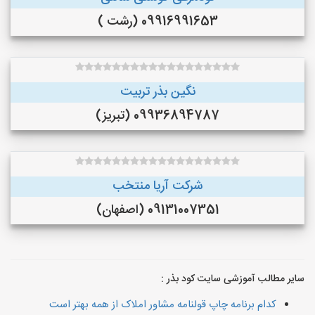
09916991653 (رشت )
نگین بذر تربیت
09936894787 (تبریز)
شرکت آریا منتخب
09131007351 (اصفهان)
سایر مطالب آموزشی سایت کود بذر :
کدام برنامه چاپ قولنامه مشاور املاک از همه بهتر است