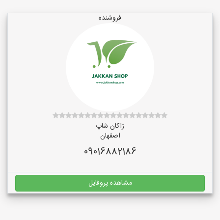
فروشنده
ژاکان شاپ
اصفهان
09016882186
مشاهده پروفایل