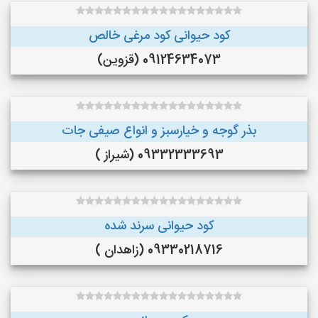
کود حیوانی کود مرغی خالص
09124634073 (قزوین)
بذر گوجه و خیارسبز و انواع صیفی جات
09332333693 (شیراز )
کود حیوانی سرند شده
09330218716 (زاهدان )