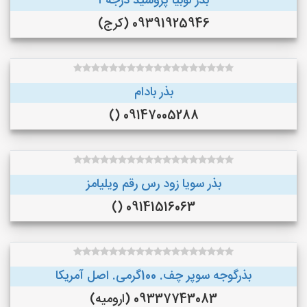
بذر لوبیا پروسید درجه ۱
09391925946 (کرج)
بذر بادام
09147005288 ()
بذر سویا زود رس رقم ویلیامز
09141516063 ()
بذرگوجه‌ سوپر چف. 100گرمی. اصل آمریکا
09337743083 (ارومیه)