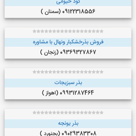
کود حیوانی
09122318556 (سمنان )
فروش بذرخشکبار ونهال با مشاوره
09369327867 (زنجان )
بذر سبزیجات
09931287464 (اهواز )
بذر یونجه
09029383308 (بجنورد )