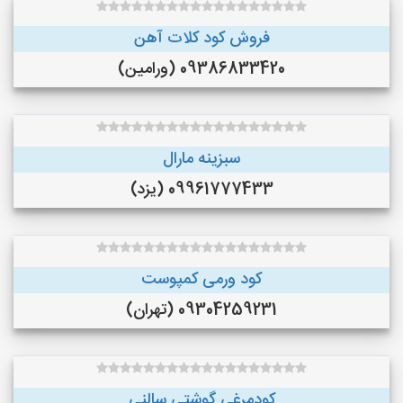
فروش کود کلات آهن
09386833420 (ورامین)
سبزینه مارال
09961777433 (یزد)
کود ورمی کمپوست
09304259231 (تهران)
کودمرغی گوشتی سالنی