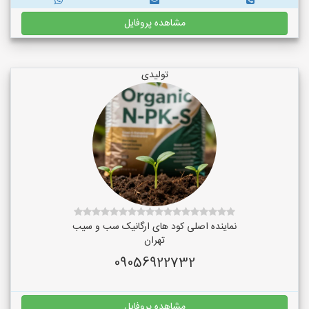
مشاهده پروفایل
تولیدی
نماینده اصلی کود های ارگانیک سب و سیب
تهران
09056922732
مشاهده پروفایل