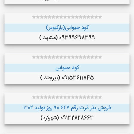
کود حیوانی(بارکبوتر)
09399698399 (مشهد )
کود حیوانی
09153611745 (بیرجند )
فروش بذر ذرت رقم ۶۴۷ ۹۰ روز تولید ۱۴۰۲
09132828663 (شهرکرد)