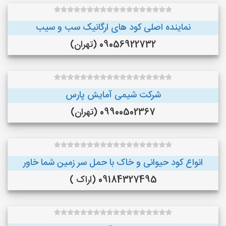
نماینده اصلی کود های ارگانیک سب و سیب
09056922732 (تهران)
شرکت شیمی آمایش پارس
09900502367 (تهران)
انواع کود حیوانی و خاک با حمل سر زمین شما خاور
09184327495 (اراک )