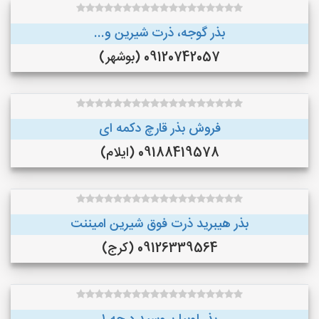
بذر گوجه، ذرت شیرین و...
09120742057 (بوشهر)
فروش بذر قارچ دکمه ای
09188419578 (ایلام)
بذر هیبرید ذرت فوق شیرین امیننت
09126339564 (کرج)