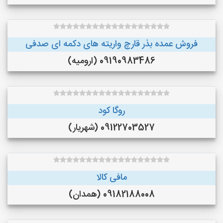
فروش عمده بذر قارچ واریته های دکمه ای صدفی
09190983486 (ارومیه)
روگا کود
09122703527 (شهریار)
مافی کالا
09182188008 (همدان)