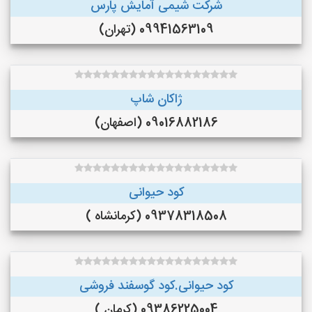
شرکت شیمی آمایش پارس
09941563109 (تهران)
ژاکان شاپ
09016882186 (اصفهان)
کود حیوانی
09378318508 (کرمانشاه )
کود حیوانی.کود گوسفند فروشی
09386225004 (کرمان )