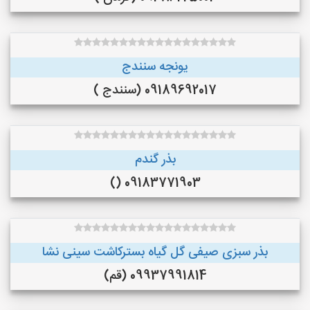
یونجه سنندج
09189692017 (سنندج )
بذر گندم
09183771903 ()
بذر سبزی صیفی گل گیاه بسترکاشت سینی نشا
09937991814 (قم)