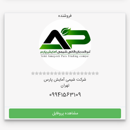
فروشنده
شرکت شیمی آمایش پارس
تهران
09941563109
مشاهده پروفایل