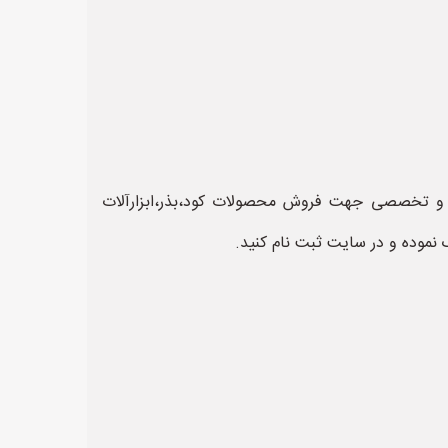
شاورزی مشغول هستید سایت کود بذر به نشانی kodbazr.ir یک سایت عالی و تخصصی جهت فروش محصولات کود،بذر،ابزارآلات
نموده و در سایت ثبت نام کنید.