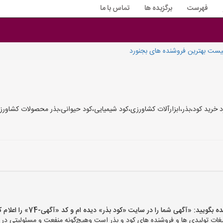
فهرست
برگزیده ها
تماس با ما
یست بهترین فروشنده های بجنورد
 خرید کود،بذر،ابزارآلات کشاورزی،کود شیمیایی،کود حیوانی،بذر محصولات کشاورزی
ید: «آگهی شما را در سایت «کود بذر» دیده ام و کد «آگهی-74» را اعلام کنید»
ات تولیدی ها و فروشنده های کود و بذر است وهیچ‌گونه منفعت و مسئولیتی در قب