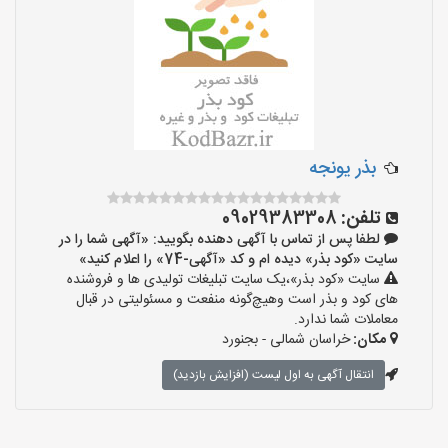
بذر یونجه
تلفن:
09029383308
لطفا پس از تماس با آگهی دهنده بگویید: «آگهی شما را در
سایت «کود بذر» دیده ام و کد «آگهی-74» را اعلام کنید»
سایت «کود بذر»،یک سایت تبلیغات تولیدی ها و فروشنده
های کود و بذر است وهیچ‌گونه منفعت و مسئولیتی در قبال
معاملات شما ندارد.
مکان:
خراسان شمالی - بجنورد
انتقال آگهی به اول لیست (افزایش بازدید)