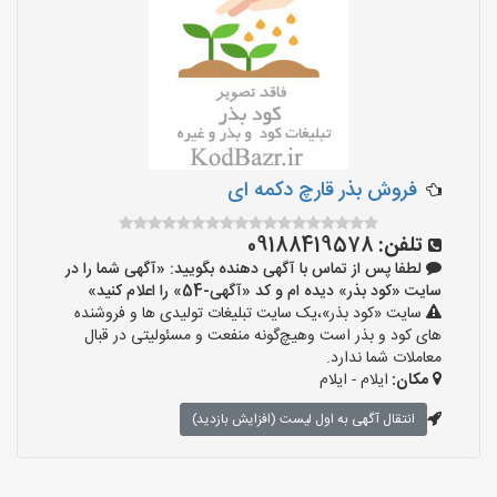
فروش بذر قارچ دکمه ای
تلفن:
09188419578
لطفا پس از تماس با آگهی دهنده بگویید: «آگهی شما را در
سایت «کود بذر» دیده ام و کد «آگهی-54» را اعلام کنید»
سایت «کود بذر»،یک سایت تبلیغات تولیدی ها و فروشنده
های کود و بذر است وهیچ‌گونه منفعت و مسئولیتی در قبال
معاملات شما ندارد.
مکان:
ایلام - ایلام
انتقال آگهی به اول لیست (افزایش بازدید)