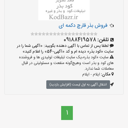
فروش بذر قارچ دکمه ای
تلفن:
09188419578
لطفا پس از تماس با آگهی دهنده بگویید: «آگهی شما را در
سایت «کود بذر» دیده ام و کد «آگهی-54» را اعلام کنید»
سایت «کود بذر»،یک سایت تبلیغات تولیدی ها و فروشنده
های کود و بذر است وهیچ‌گونه منفعت و مسئولیتی در قبال
معاملات شما ندارد.
مکان:
ایلام - ایلام
انتقال آگهی به اول لیست (افزایش بازدید)
1