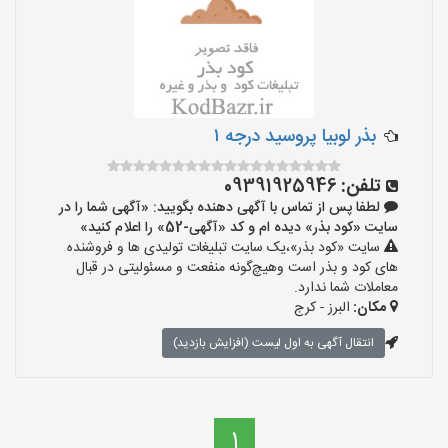
بذر لوبیا پروسید درجه ۱
تلفن:
09391925946
لطفا پس از تماس با آگهی دهنده بگویید: «آگهی شما را در
سایت «کود بذر» دیده ام و کد «آگهی-52» را اعلام کنید»
سایت «کود بذر»،یک سایت تبلیغات تولیدی ها و فروشنده
های کود و بذر است وهیچ‌گونه منفعت و مسئولیتی در قبال
معاملات شما ندارد.
مکان:
البرز - کرج
انتقال آگهی به اول لیست (افزایش بازدید)
1