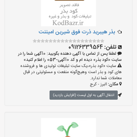
بذر هیبرید ذرت فوق شیرین امیننت
تلفن:
09126339564
لطفا پس از تماس با آگهی دهنده بگویید: «آگهی شما را در
سایت «کود بذر» دیده ام و کد «آگهی-53» را اعلام کنید»
سایت «کود بذر»،یک سایت تبلیغات تولیدی ها و فروشنده
های کود و بذر است وهیچ‌گونه منفعت و مسئولیتی در قبال
معاملات شما ندارد.
مکان:
البرز - کرج
انتقال آگهی به اول لیست (افزایش بازدید)