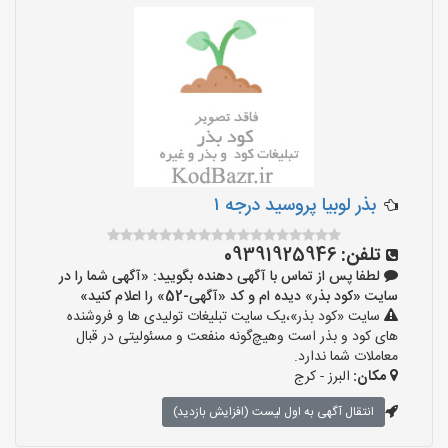
بذر لوبیا پروسید درجه ۱
تلفن:
09391925946
لطفا پس از تماس با آگهی دهنده بگویید: «آگهی شما را در
سایت «کود بذر» دیده ام و کد «آگهی-52» را اعلام کنید»
سایت «کود بذر»،یک سایت تبلیغات تولیدی ها و فروشنده
های کود و بذر است وهیچ‌گونه منفعت و مسئولیتی در قبال
معاملات شما ندارد.
مکان:
البرز - کرج
انتقال آگهی به اول لیست (افزایش بازدید)