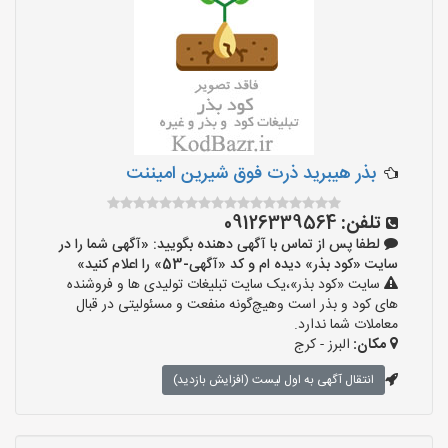
بذر هیبرید ذرت فوق شیرین امیننت
تلفن:
09126339564
لطفا پس از تماس با آگهی دهنده بگویید: «آگهی شما را در
سایت «کود بذر» دیده ام و کد «آگهی-53» را اعلام کنید»
سایت «کود بذر»،یک سایت تبلیغات تولیدی ها و فروشنده
های کود و بذر است وهیچ‌گونه منفعت و مسئولیتی در قبال
معاملات شما ندارد.
مکان:
البرز - کرج
انتقال آگهی به اول لیست (افزایش بازدید)