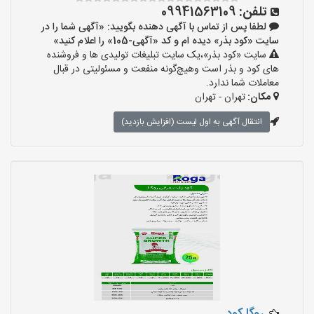
تلفن:
09941563109
لطفا پس از تماس با آگهی دهنده بگویید: «آگهی شما را در
سایت «کود بذر» دیده ام و کد «آگهی-105» را اعلام کنید»
سایت «کود بذر»،یک سایت تبلیغات تولیدی ها و فروشنده
های کود و بذر است وهیچ‌گونه منفعت و مسئولیتی در قبال
معاملات شما ندارد.
مکان:
تهران - تهران
انتقال آگهی به اول لیست (افزایش بازدید)