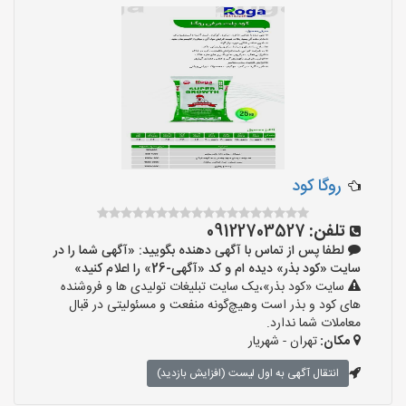
روگا کود
تلفن:
09122703527
لطفا پس از تماس با آگهی دهنده بگویید: «آگهی شما را در
سایت «کود بذر» دیده ام و کد «آگهی-26» را اعلام کنید»
سایت «کود بذر»،یک سایت تبلیغات تولیدی ها و فروشنده
های کود و بذر است وهیچ‌گونه منفعت و مسئولیتی در قبال
معاملات شما ندارد.
مکان:
تهران - شهریار
انتقال آگهی به اول لیست (افزایش بازدید)