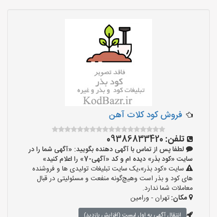
فروش کود کلات آهن
تلفن:
09386833420
لطفا پس از تماس با آگهی دهنده بگویید: «آگهی شما را در
سایت «کود بذر» دیده ام و کد «آگهی-7» را اعلام کنید»
سایت «کود بذر»،یک سایت تبلیغات تولیدی ها و فروشنده
های کود و بذر است وهیچ‌گونه منفعت و مسئولیتی در قبال
معاملات شما ندارد.
مکان:
تهران - ورامین
انتقال آگهی به اول لیست (افزایش بازدید)