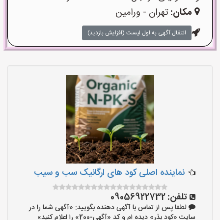
مکان:
تهران - ورامین
انتقال آگهی به اول لیست (افزایش بازدید)
نماینده اصلی کود های ارگانیک سب و سیب
تلفن:
09056922732
لطفا پس از تماس با آگهی دهنده بگویید: «آگهی شما را در
سایت «کود بذر» دیده ام و کد «آگهی-200» را اعلام کنید»