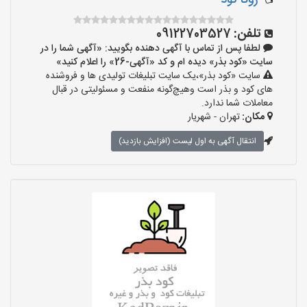
روگا کود
تلفن:
09122703527
لطفا پس از تماس با آگهی دهنده بگویید: «آگهی شما را در
سایت «کود بذر» دیده ام و کد «آگهی-26» را اعلام کنید»
سایت «کود بذر»،یک سایت تبلیغات تولیدی ها و فروشنده
های کود و بذر است وهیچ‌گونه منفعت و مسئولیتی در قبال
معاملات شما ندارد.
مکان:
تهران - شهریار
انتقال آگهی به اول لیست (افزایش بازدید)