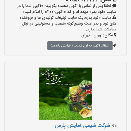
تلفن:
09056922732
لطفا پس از تماس با آگهی دهنده بگویید: «آگهی شما را در
سایت «کود بذر» دیده ام و کد «آگهی-200» را اعلام کنید»
سایت «کود بذر»،یک سایت تبلیغات تولیدی ها و فروشنده
های کود و بذر است وهیچ‌گونه منفعت و مسئولیتی در قبال
معاملات شما ندارد.
مکان:
تهران - تهران
انتقال آگهی به اول لیست (افزایش بازدید)
شرکت شیمی آمایش پارس