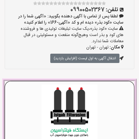
تلفن:
09900502367
لطفا پس از تماس با آگهی دهنده بگویید: «آگهی شما را در
سایت «کود بذر» دیده ام و کد «آگهی-166» را اعلام کنید»
سایت «کود بذر»،یک سایت تبلیغات تولیدی ها و فروشنده
های کود و بذر است وهیچ‌گونه منفعت و مسئولیتی در قبال
معاملات شما ندارد.
مکان:
تهران - تهران
انتقال آگهی به اول لیست (افزایش بازدید)