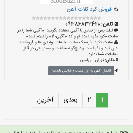
فروش کود کلات آهن
تلفن:
09386833420
لطفا پس از تماس با آگهی دهنده بگویید: «آگهی شما را در
سایت «کود بذر» دیده ام و کد «آگهی-7» را اعلام کنید»
سایت «کود بذر»،یک سایت تبلیغات تولیدی ها و فروشنده
های کود و بذر است وهیچ‌گونه منفعت و مسئولیتی در قبال
معاملات شما ندارد.
مکان:
تهران - ورامین
انتقال آگهی به اول لیست (افزایش بازدید)
1
2
بعدی
آخرین