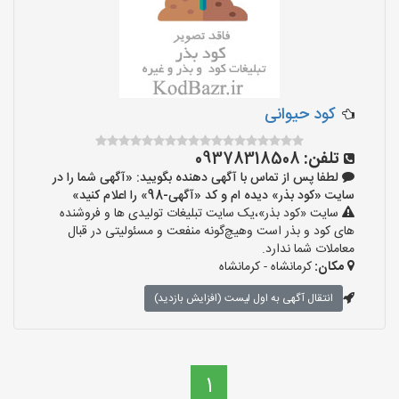
کود حیوانی
تلفن:
09378318508
لطفا پس از تماس با آگهی دهنده بگویید: «آگهی شما را در
سایت «کود بذر» دیده ام و کد «آگهی-98» را اعلام کنید»
سایت «کود بذر»،یک سایت تبلیغات تولیدی ها و فروشنده
های کود و بذر است وهیچ‌گونه منفعت و مسئولیتی در قبال
معاملات شما ندارد.
مکان:
کرمانشاه - کرمانشاه
انتقال آگهی به اول لیست (افزایش بازدید)
1