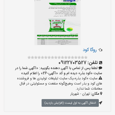
روگا کود
تلفن:
09122703527
لطفا پس از تماس با آگهی دهنده بگویید: «آگهی شما را در
سایت «کود بذر» دیده ام و کد «آگهی-26» را اعلام کنید»
سایت «کود بذر»،یک سایت تبلیغات تولیدی ها و فروشنده
های کود و بذر است وهیچ‌گونه منفعت و مسئولیتی در قبال
معاملات شما ندارد.
مکان:
تهران - شهریار
انتقال آگهی به اول لیست (افزایش بازدید)