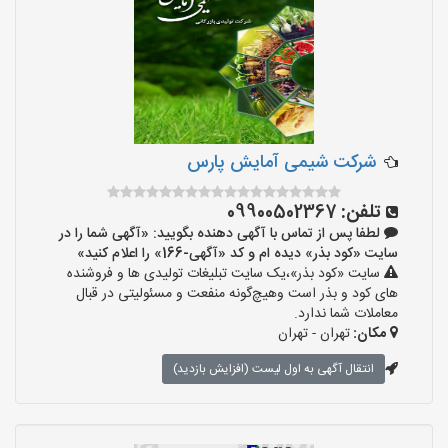
شرکت شیمی آمایش پارس
تلفن:
09900502367
لطفا پس از تماس با آگهی دهنده بگویید: «آگهی شما را در
سایت «کود بذر» دیده ام و کد «آگهی-166» را اعلام کنید»
سایت «کود بذر»،یک سایت تبلیغات تولیدی ها و فروشنده
های کود و بذر است وهیچ‌گونه منفعت و مسئولیتی در قبال
معاملات شما ندارد.
مکان:
تهران - تهران
انتقال آگهی به اول لیست (افزایش بازدید)