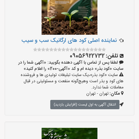
نماینده اصلی کود های ارگانیک سب و سیب
تلفن:
09056922732
لطفا پس از تماس با آگهی دهنده بگویید: «آگهی شما را در
سایت «کود بذر» دیده ام و کد «آگهی-200» را اعلام کنید»
سایت «کود بذر»،یک سایت تبلیغات تولیدی ها و فروشنده
های کود و بذر است وهیچ‌گونه منفعت و مسئولیتی در قبال
معاملات شما ندارد.
مکان:
تهران - تهران
انتقال آگهی به اول لیست (افزایش بازدید)