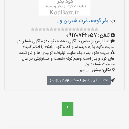
بذر گوجه، ذرت شیرین و...
تلفن:
09120742057
لطفا پس از تماس با آگهی دهنده بگویید: «آگهی شما را در
سایت «کود بذر» دیده ام و کد «آگهی-55» را اعلام کنید»
سایت «کود بذر»،یک سایت تبلیغات تولیدی ها و فروشنده
های کود و بذر است وهیچ‌گونه منفعت و مسئولیتی در قبال
معاملات شما ندارد.
مکان:
بوشهر - بوشهر
انتقال آگهی به اول لیست (افزایش بازدید)
1