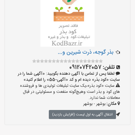
بذر گوجه، ذرت شیرین و...
تلفن:
09120742057
لطفا پس از تماس با آگهی دهنده بگویید: «آگهی شما را در
سایت «کود بذر» دیده ام و کد «آگهی-55» را اعلام کنید»
سایت «کود بذر»،یک سایت تبلیغات تولیدی ها و فروشنده
های کود و بذر است وهیچ‌گونه منفعت و مسئولیتی در قبال
معاملات شما ندارد.
مکان:
بوشهر - بوشهر
انتقال آگهی به اول لیست (افزایش بازدید)