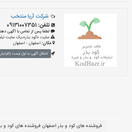
شرکت آریا منتخب
تلفن:
09131007351
لطفا پس از تماس با آگهی دهنده بگوی
سایت «کود بذر»،یک سایت تبلیغ
مکان:
اصفهان - اصفهان
انتقال آگهی به اول لیست (افزایش 
فروشنده های کود و بذر اصفهان فروشنده های کود و بذ