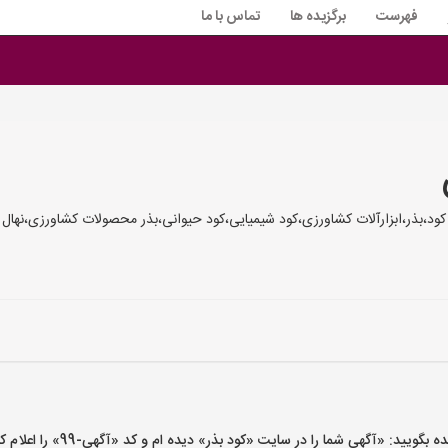
فهرست
برگزیده ها
تماس با ما
ود،بذر،ابزارآلات کشاورزی،کود شیمیایی،کود حیوانی،بذر محصولات کشاورزی،نهال و
ید: «آگهی شما را در سایت «کود بذر» دیده ام و کد «آگهی-99» را اعلام کنید»