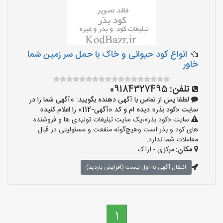
انواع کود حیوانی و خاک با حمل سر زمین شما
خاور
تلفن:
09184327495
لطفا پس از تماس با آگهی دهنده بگویید: «آگهی شما را در
سایت «کود بذر» دیده ام و کد «آگهی-112» را اعلام کنید»
سایت «کود بذر»،یک سایت تبلیغات تولیدی ها و فروشنده
های کود و بذر است وهیچ‌گونه منفعت و مسئولیتی در قبال
معاملات شما ندارد.
مکان:
مرکزی - اراک
انتقال آگهی به اول لیست (افزایش بازدید)
1