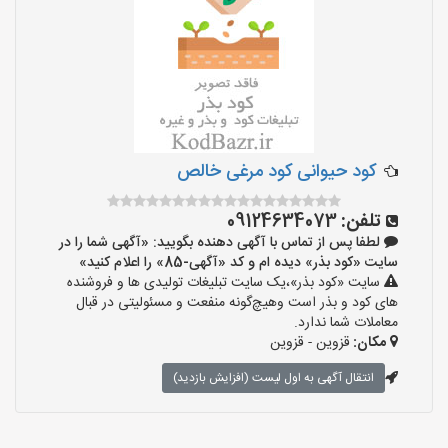
کود حیوانی کود مرغی خالص
تلفن:
09124634073
لطفا پس از تماس با آگهی دهنده بگویید: «آگهی شما را در
سایت «کود بذر» دیده ام و کد «آگهی-85» را اعلام کنید»
سایت «کود بذر»،یک سایت تبلیغات تولیدی ها و فروشنده
های کود و بذر است وهیچ‌گونه منفعت و مسئولیتی در قبال
معاملات شما ندارد.
مکان:
قزوین - قزوین
انتقال آگهی به اول لیست (افزایش بازدید)