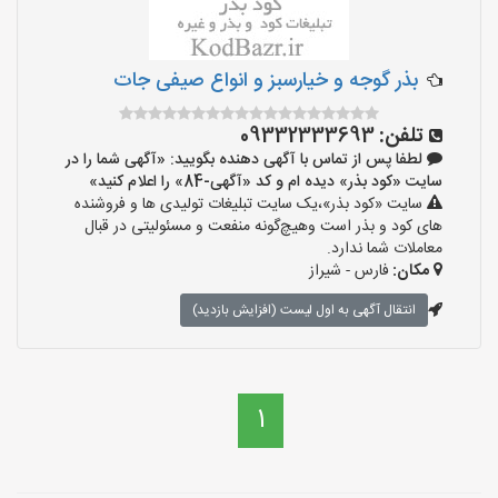
بذر گوجه و خیارسبز و انواع صیفی جات
تلفن:
09332333693
لطفا پس از تماس با آگهی دهنده بگویید: «آگهی شما را در
سایت «کود بذر» دیده ام و کد «آگهی-84» را اعلام کنید»
سایت «کود بذر»،یک سایت تبلیغات تولیدی ها و فروشنده
های کود و بذر است وهیچ‌گونه منفعت و مسئولیتی در قبال
معاملات شما ندارد.
مکان:
فارس - شیراز
انتقال آگهی به اول لیست (افزایش بازدید)
1