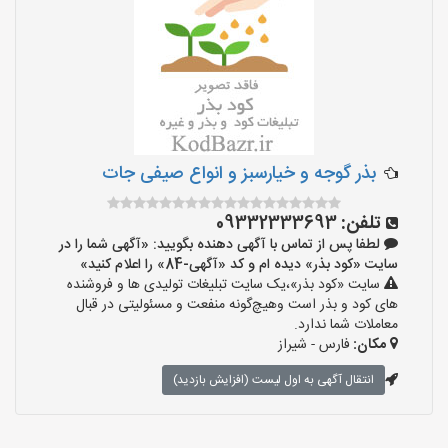
بذر گوجه و خیارسبز و انواع صیفی جات
تلفن:
09332333693
لطفا پس از تماس با آگهی دهنده بگویید: «آگهی شما را در
سایت «کود بذر» دیده ام و کد «آگهی-84» را اعلام کنید»
سایت «کود بذر»،یک سایت تبلیغات تولیدی ها و فروشنده
های کود و بذر است وهیچ‌گونه منفعت و مسئولیتی در قبال
معاملات شما ندارد.
مکان:
فارس - شیراز
انتقال آگهی به اول لیست (افزایش بازدید)