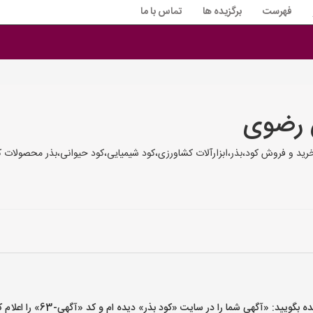
فهرست
برگزیده ها
تماس با ما
ن رضوی
ید و فروش کود،بذر،ابزارآلات کشاورزی،کود شیمیایی،کود حیوانی،بذر محصولات 
ید: «آگهی شما را در سایت «کود بذر» دیده ام و کد «آگهی-63» را اعلام کنید»