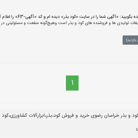
ید: «آگهی شما را در سایت «کود بذر» دیده ام و کد «آگهی-63» را اعلام کنید»
ات تولیدی ها و فروشنده های کود و بذر است وهیچ‌گونه منفعت و مسئولیتی در قب
بازدید)
1
د و بذر خراسان رضوی خرید و فروش کود،بذر،ابزارآلات کشاورزی،کود 