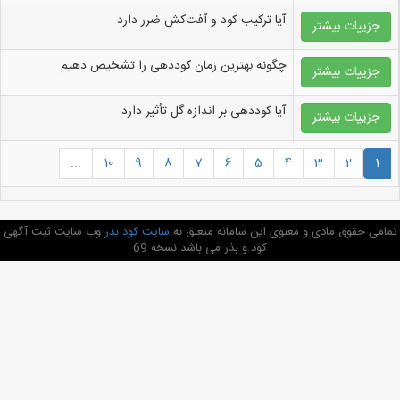
آیا ترکیب کود و آفت‌کش ضرر دارد
جزییات بیشتر
چگونه بهترین زمان کوددهی را تشخیص دهیم
جزییات بیشتر
آیا کوددهی بر اندازه گل تأثیر دارد
جزییات بیشتر
...
10
9
8
7
6
5
4
3
2
1
تمامی حقوق مادی و معنوی این سامانه متعلق به
سایت کود بذر
وب سایت ثبت آگهی
کود و بذر می باشد نسخه 69